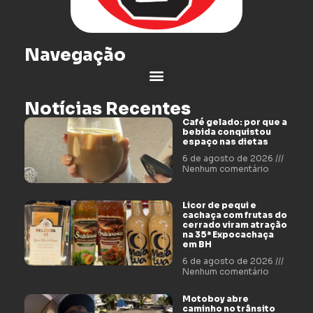
Navegação
Notícias Recentes
Café gelado: por que a
bebida conquistou
espaço nas dietas
6 de agosto de 2026
Nenhum comentário
Licor de pequi e
cachaça com frutas do
cerrado viram atração
na 35ª Expocachaça
em BH
6 de agosto de 2026
Nenhum comentário
Motoboy abre
caminho no trânsito