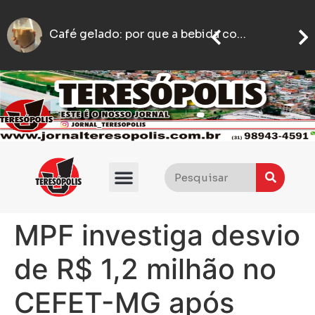
Li
motoboy é agredido com socos e empurrões após estacionar em ponto de taxi em BH
Motoboy abre caminho no trânsito para ajudar mulher que passava mal a chegar ao hospital em BH
MPF investiga desvio
de R$ 1,2 milhão no
CEFET-MG após