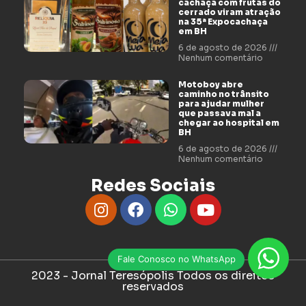
cachaça com frutas do
cerrado viram atração
na 35ª Expocachaça
em BH
6 de agosto de 2026
Nenhum comentário
Motoboy abre
caminho no trânsito
para ajudar mulher
que passava mal a
chegar ao hospital em
BH
6 de agosto de 2026
Nenhum comentário
Redes Sociais
Fale Conosco no WhatsApp
2023 - Jornal Teresópolis Todos os direitos
reservados