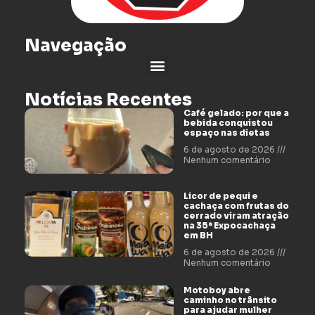
Navegação
Notícias Recentes
Café gelado: por que a
bebida conquistou
espaço nas dietas
6 de agosto de 2026
Nenhum comentário
Licor de pequi e
cachaça com frutas do
cerrado viram atração
na 35ª Expocachaça
em BH
6 de agosto de 2026
Nenhum comentário
Motoboy abre
caminho no trânsito
para ajudar mulher