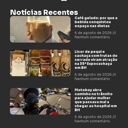
Notícias Recentes
Café gelado: por que a
bebida conquistou
espaço nas dietas
6 de agosto de 2026
Nenhum comentário
Licor de pequi e
cachaça com frutas do
cerrado viram atração
na 35ª Expocachaça
em BH
6 de agosto de 2026
Nenhum comentário
Motoboy abre
caminho no trânsito
para ajudar mulher
que passava mal a
chegar ao hospital em
BH
6 de agosto de 2026
Nenhum comentário