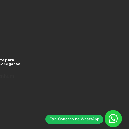
to para
a chegar ao
enhum
Fale Conosco no WhatsApp