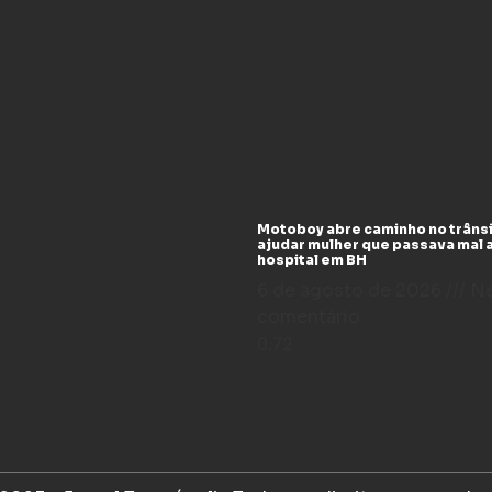
Motoboy abre caminho no trânsi
ajudar mulher que passava mal 
hospital em BH
6 de agosto de 2026
N
comentário