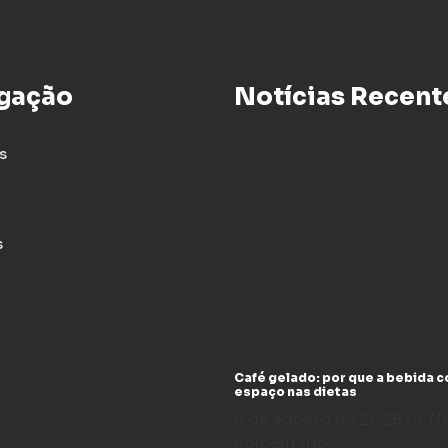
gação
Notícias Recent
s
s
Café gelado: por que a bebida 
espaço nas dietas
6 de agosto de 2026
N
comentário