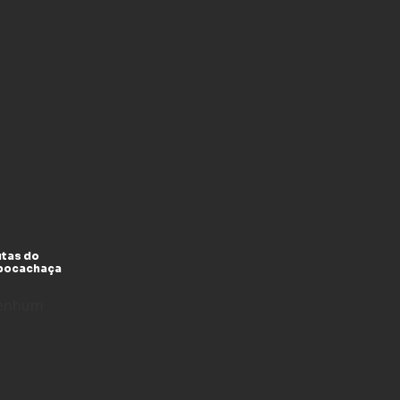
utas do
xpocachaça
enhum