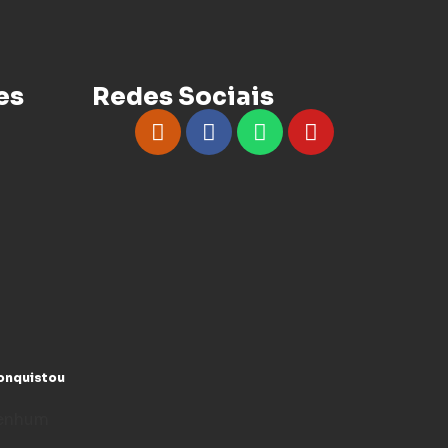
es
Redes Sociais
conquistou
enhum