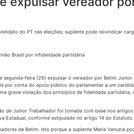
e expulsar vereador por
andidato do PT nas eleições; suplente pode reivindicar car
ião Brasil por infidelidade partidária
ta segunda-feira (26) expulsar o vereador por Betim Junior
 dá por conta do apoio público do parlamentar a um candid
uma grave violação dos princípios de fidelidade partidári
o de Junior Trabalhador foi tomada com base nos artigos 12,
a Estadual, conforme estipulado no artigo 14 do Estatuto.
ores de Betim. Isto porque a suplente Maria Vanuzia pod