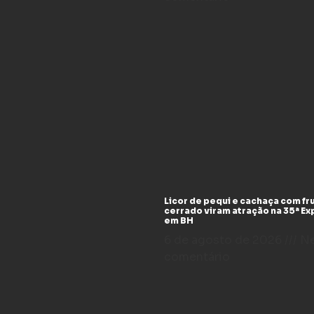
Licor de pequi e cachaça com fr
cerrado viram atração na 35ª E
em BH
6 de agosto de 2026
N
comentário