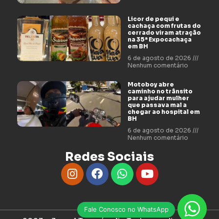
Licor de pequi e
cachaça com frutas do
cerrado viram atração
na 35ª Expocachaça
em BH
6 de agosto de 2026
Nenhum comentário
Motoboy abre
caminho no trânsito
para ajudar mulher
que passava mal a
chegar ao hospital em
BH
6 de agosto de 2026
Nenhum comentário
Redes Sociais
Fale Conosco no WhatsApp