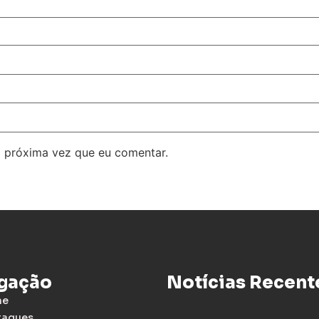
 próxima vez que eu comentar.
gação
Notícias Recent
me
taques