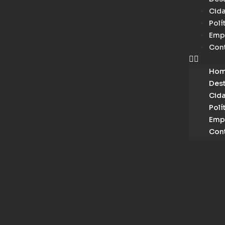
Cid
Polí
Emp
Con
Ho
Des
Cid
Polí
Emp
Con