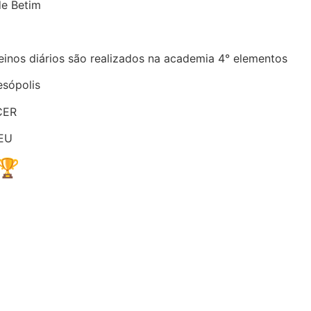
e Betim
treinos diários são realizados na academia 4° elementos
esópolis
CER
SEU