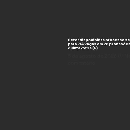
Seter disponibiliza processo se
para 214 vagas em 28 profissõe
quinta-feira (6)
5 de agosto de 2026
N
comentário