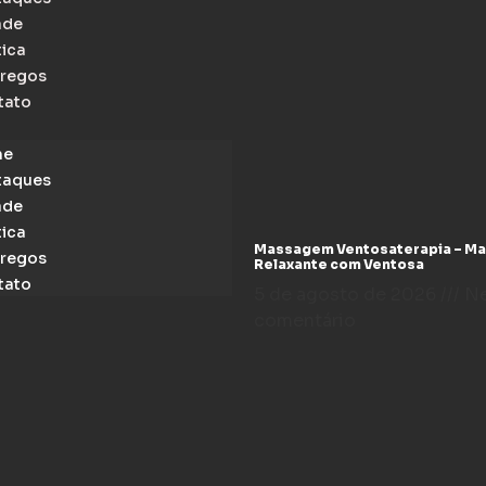
ade
tica
regos
tato
me
taques
ade
tica
Massagem Ventosaterapia – M
regos
Relaxante com Ventosa
tato
5 de agosto de 2026
N
comentário