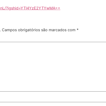
v8nL/?igshid=YTI4YzE2YTYwMA==
.
Campos obrigatórios são marcados com
*