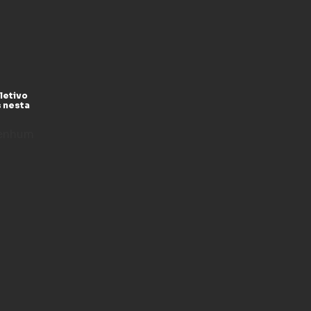
letivo
s nesta
enhum