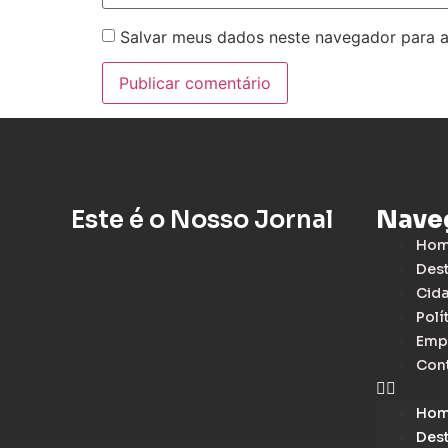
Salvar meus dados neste navegador para a
Este é o Nosso Jornal
Nave
Ho
Des
Cid
Polí
Emp
Con
Ho
Des