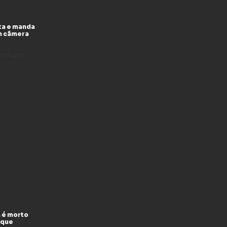
ta e manda
m câmera
enhum
 é morto
 que