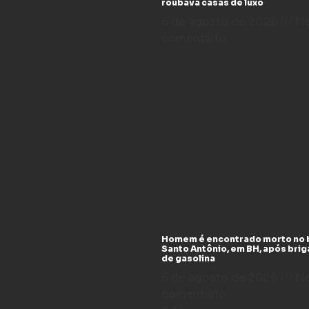
roubava casas de luxo
6 de agosto de 2026
N
comentário
Homem é encontrado morto no 
Santo Antônio, em BH, após bri
de gasolina
6 de agosto de 2026
N
comentário