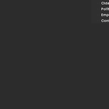
Cid
Polí
Emp
Con