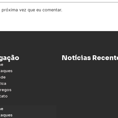
 próxima vez que eu comentar.
gação
Notícias Recent
me
taques
ade
tica
regos
tato
me
taques