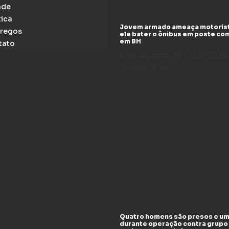
ade
tica
Jovem armado ameaça motoris
regos
ele bater o ônibus em poste co
em BH
tato
6 de agosto de 2026
N
comentário
Quatro homens são presos e um
durante operação contra grupo