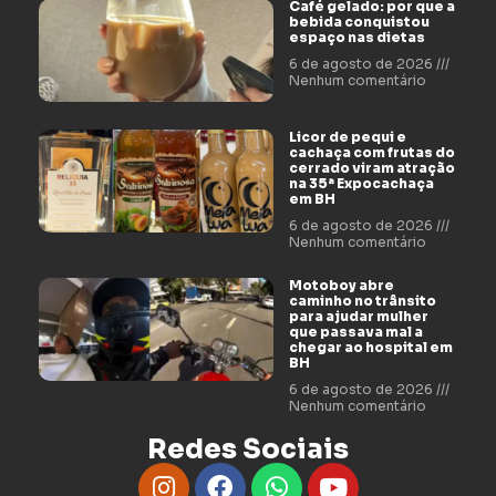
Café gelado: por que a
bebida conquistou
espaço nas dietas
6 de agosto de 2026
Nenhum comentário
Licor de pequi e
cachaça com frutas do
cerrado viram atração
na 35ª Expocachaça
em BH
6 de agosto de 2026
Nenhum comentário
Motoboy abre
caminho no trânsito
para ajudar mulher
que passava mal a
chegar ao hospital em
BH
6 de agosto de 2026
Nenhum comentário
Redes Sociais