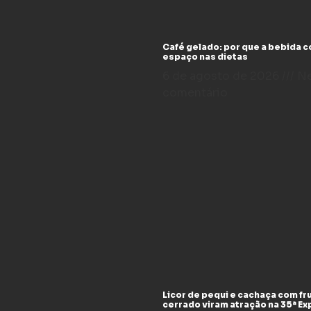
Café gelado: por que a bebida 
espaço nas dietas
6 de agosto de 2026
N
comentário
Licor de pequi e cachaça com fr
cerrado viram atração na 35ª E