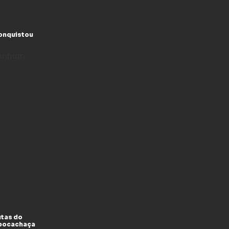
conquistou
enhum
utas do
xpocachaça