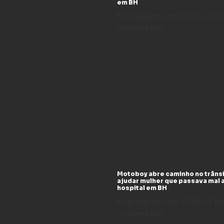
em BH
6 de agosto de 2026
N
comentário
Motoboy abre caminho no trânsi
ajudar mulher que passava mal 
hospital em BH
6 de agosto de 2026
N
comentário