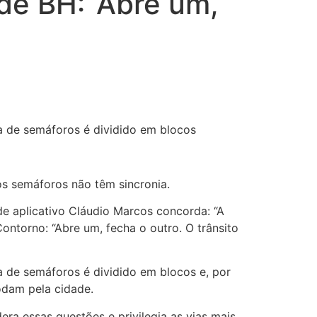
de BH: ‘Abre um,
a de semáforos é dividido em blocos
os semáforos não têm sincronia.
 de aplicativo Cláudio Marcos concorda: “A
Contorno: “Abre um, fecha o outro. O trânsito
a de semáforos é dividido em blocos e, por
odam pela cidade.
ra essas questões e privilegia as vias mais