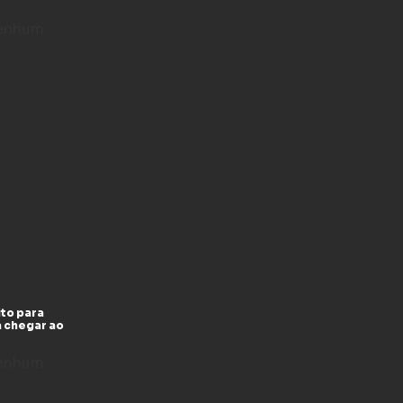
enhum
to para
a chegar ao
enhum