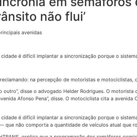
incronia em semáforos 
ânsito não flui’
rincipais avenidas
dade é difícil implantar a sincronização porque o sistem
 reclamando: na percepção de motoristas e motociclistas, 
 no outro”, disse o advogado Helder Rodrigues. O motorista
venida Afonso Pena”, disse. O motociclista cita a avenida 
dade é difícil implantar a sincronização porque o sistem
ia — que não comporta a quantidade de veículos atual que r
a BHTRANS, explica que a programação dos semáforos conside