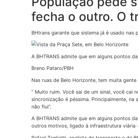
População pede s
fecha o outro. O tr
BHtrans garante que sistema já é usado nas p
A BHTRANS admite que em alguns pontos da ci
Breno Pataro/PBH
Nas ruas de Belo Horizonte, tem muita gente
” Muito ruim. Você sai de um sinal, você cai
sincronização é péssima. Principalmente, na a
não flui”.
A BHTRANS admite que em alguns pontos da ci
outros motivos, ligado à infraestrutura viár
Rafael Tagliatti, analista de transporte e d