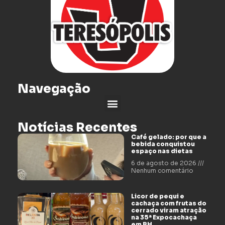
Navegação
Notícias Recentes
Café gelado: por que a
bebida conquistou
espaço nas dietas
6 de agosto de 2026
Nenhum comentário
Licor de pequi e
cachaça com frutas do
cerrado viram atração
na 35ª Expocachaça
em BH