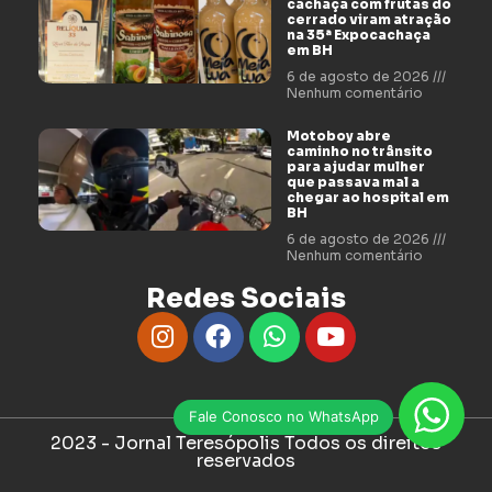
cachaça com frutas do
cerrado viram atração
na 35ª Expocachaça
em BH
6 de agosto de 2026
Nenhum comentário
Motoboy abre
caminho no trânsito
para ajudar mulher
que passava mal a
chegar ao hospital em
BH
6 de agosto de 2026
Nenhum comentário
Redes Sociais
Fale Conosco no WhatsApp
2023 - Jornal Teresópolis Todos os direitos
reservados