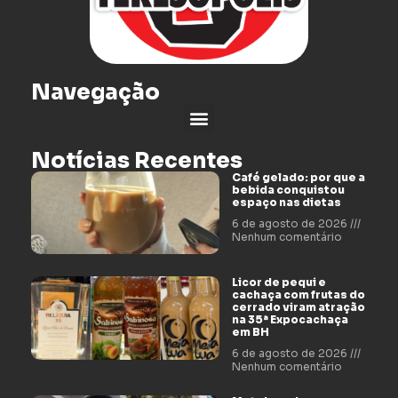
Navegação
Notícias Recentes
Café gelado: por que a
bebida conquistou
espaço nas dietas
6 de agosto de 2026
Nenhum comentário
Licor de pequi e
cachaça com frutas do
cerrado viram atração
na 35ª Expocachaça
em BH
6 de agosto de 2026
Nenhum comentário