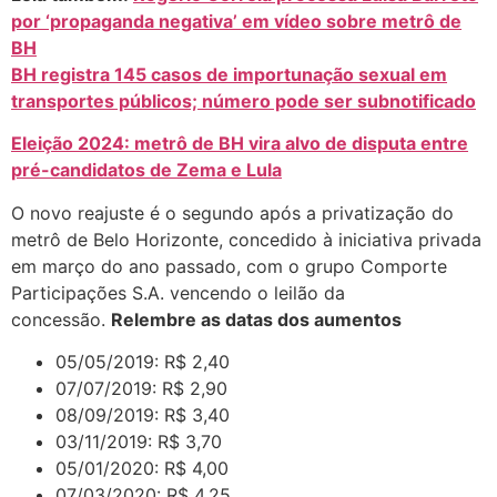
por ‘propaganda negativa’ em vídeo sobre metrô de
BH
BH registra 145 casos de importunação sexual em
transportes públicos; número pode ser subnotificado
Eleição 2024: metrô de BH vira alvo de disputa entre
pré-candidatos de Zema e Lula
O novo reajuste é o segundo após a privatização do
metrô de Belo Horizonte, concedido à iniciativa privada
em março do ano passado, com o grupo Comporte
Participações S.A. vencendo o leilão da
concessão.
Relembre as datas dos aumentos
05/05/2019: R$ 2,40
07/07/2019: R$ 2,90
08/09/2019: R$ 3,40
03/11/2019: R$ 3,70
05/01/2020: R$ 4,00
07/03/2020: R$ 4,25