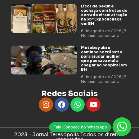
Licor de pequi e
cachaça com frutas do
cerrado viram atração
na 35ª Expocachaça
em BH
6 de agosto de 2026
Nenhum comentário
Motoboy abre
caminho no trânsito
para ajudar mulher
que passava mal a
chegar ao hospital em
BH
6 de agosto de 2026
Nenhum comentário
Redes Sociais
Fale Conosco no WhatsApp
2023 - Jornal Teresópolis Todos os direitos