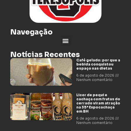
Navegação
Notícias Recentes
Café gelado: por que a
bebida conquistou
espaço nas dietas
6 de agosto de 2026
Nenhum comentário
Licor de pequi e
cachaça com frutas do
cerrado viram atração
na 35ª Expocachaça
em BH
6 de agosto de 2026
Nenhum comentário