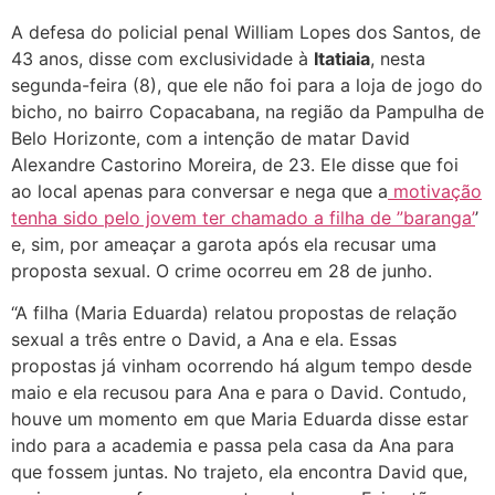
A defesa do policial penal William Lopes dos Santos, de
43 anos, disse com exclusividade à
Itatiaia
, nesta
segunda-feira (8), que ele não foi para a loja de jogo do
bicho, no bairro Copacabana, na região da Pampulha de
Belo Horizonte, com a intenção de matar David
Alexandre Castorino Moreira, de 23. Ele disse que foi
ao local apenas para conversar e nega que a
motivação
tenha sido pelo jovem ter chamado a filha de ”baranga’
’
e, sim, por ameaçar a garota após ela recusar uma
proposta sexual. O crime ocorreu em 28 de junho.
“A filha (Maria Eduarda) relatou propostas de relação
sexual a três entre o David, a Ana e ela. Essas
propostas já vinham ocorrendo há algum tempo desde
maio e ela recusou para Ana e para o David. Contudo,
houve um momento em que Maria Eduarda disse estar
indo para a academia e passa pela casa da Ana para
que fossem juntas. No trajeto, ela encontra David que,