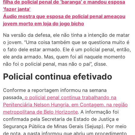
filha de policial penal de ‘baranga’ e mandou esposa
‘fazer janta’
Áudio mostra que esposa de policial penal ameaçou
jovem morto em loja do jogo bicho
Na versão da defesa, ele não tinha a intenção de matar
o jovem. “Uma coisa também que se questiona muito é
o fato dele estar armado. Ele é um policial penal, então,
ele anda armado. Mas, quem foi ali naquele momento
não foi o policial penal, mas não o pai”, disse.
Policial continua efetivado
Conforme a reportagem informou na semana
passada,
o policial penal continua trabalhando na
Penitenciária Nelson Hungria, em Contagem, na região
metropolitana de Belo Horizonte
. A informação foi
confirmada pela Secretaria de Estado de Justiça e
Segurança Pública de Minas Gerais (Sejusp). Por meio
de nota, a pasta informou que abriu um procedimento