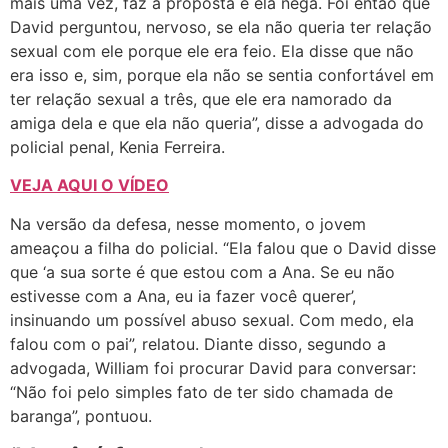
mais uma vez, faz a proposta e ela nega. Foi então que
David perguntou, nervoso, se ela não queria ter relação
sexual com ele porque ele era feio. Ela disse que não
era isso e, sim, porque ela não se sentia confortável em
ter relação sexual a três, que ele era namorado da
amiga dela e que ela não queria”, disse a advogada do
policial penal, Kenia Ferreira.
VEJA AQUI O VÍDEO
Na versão da defesa, nesse momento, o jovem
ameaçou a filha do policial. “Ela falou que o David disse
que ‘a sua sorte é que estou com a Ana. Se eu não
estivesse com a Ana, eu ia fazer você querer’,
insinuando um possível abuso sexual. Com medo, ela
falou com o pai”, relatou. Diante disso, segundo a
advogada, William foi procurar David para conversar:
“Não foi pelo simples fato de ter sido chamada de
baranga”, pontuou.