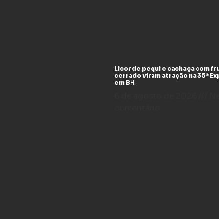
Licor de pequi e cachaça com fr
cerrado viram atração na 35ª E
em BH
6 de agosto de 2026
N
comentário