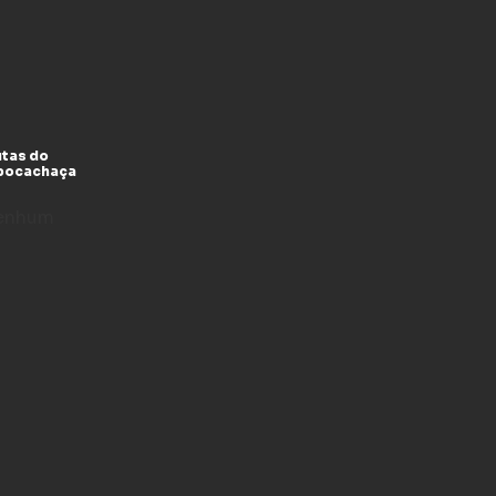
utas do
xpocachaça
enhum