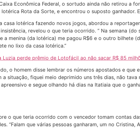
ixa Econômica Federal, o sortudo ainda não retirou a fort
 lotérica Rota da Sorte, e encontrou o suposto ganhador. E a
 casa lotérica fazendo novos jogos, abordou a reportagem 
nsistência, revelou o que teria ocorrido. ” Na semana (do so
e a menina (da lotérica) me pagou R$6 e o outro bilhete (
ete no lixo da casa lotérica.”
Luzia perde prêmio de Lotofácil ao não sacar R$ 85 milh
do, o homem disse lembrar os números apostados e que el
m a situação, fiquei meio deprimido uns três dias, não tava 
apreensivo e segue olhando há dias na Itatiaia que o ganh
obre o que teria ocorrido com o vencedor tomam contas da
des. “Falam que várias pessoas ganharam, um no Cristina, A