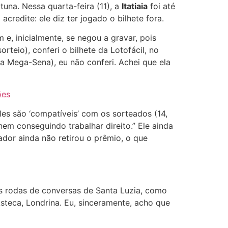
una. Nessa quarta-feira (11), a
Itatiaia
foi até
credite: ele diz ter jogado o bilhete fora.
e, inicialmente, se negou a gravar, pois
rteio), conferi o bilhete da Lotofácil, no
da Mega-Sena), eu não conferi. Achei que ela
ões
es são ‘compatíveis’ com os sorteados (14,
nem conseguindo trabalhar direito.” Ele ainda
ador ainda não retirou o prêmio, o que
s rodas de conversas de Santa Luzia, como
steca, Londrina. Eu, sinceramente, acho que