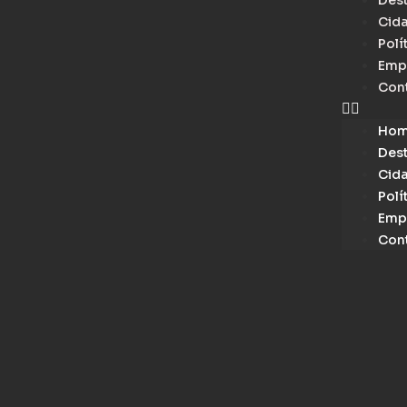
Des
Cid
Polí
Emp
Con
Ho
Des
Cid
Polí
Emp
Con