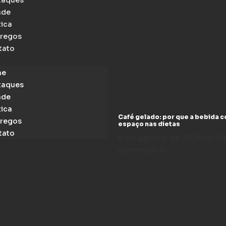
taques
ade
tica
regos
tato
me
taques
ade
tica
Café gelado: por que a bebida 
regos
espaço nas dietas
tato
6 de agosto de 2026
N
comentário