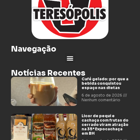
Navegação
Notícias Recentes
Café gelado: por que a
bebida conquistou
espaço nas dietas
6 de agosto de 2026
Nenhum comentário
Licor de pequi e
cachaça com frutas do
cerrado viram atração
na 35ª Expocachaça
em BH