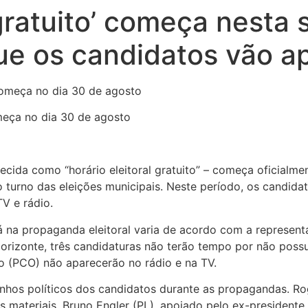
 gratuito’ começa nesta 
que os candidatos vão a
meça no dia 30 de agosto
cida como “horário eleitoral gratuito” – começa oficialmen
o turno das eleições municipais. Neste período, os candida
V e rádio.
á na propaganda eleitoral varia de acordo com a represen
izonte, três candidaturas não terão tempo por não possuír
 (PCO) não aparecerão no rádio e na TV.
nhos políticos dos candidatos durante as propagandas. Ro
s materiais. Bruno Engler (PL), apoiado pelo ex-presidente