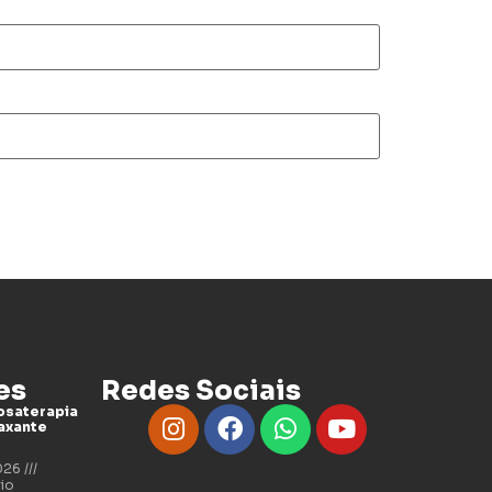
es
Redes Sociais
saterapia
axante
2026
io