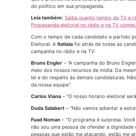
do político em sua propaganda.
Leia também:
Saiba quanto tempo de TV e rád
Propaganda eleitoral no rádio e na TV começ
Com o tempo de cada candidato e partido pol
Eleitoral. A
Itatiaia
foi atrás de todas as cand
campanha no rádio e na TV:
Bruno Engler
– “A campanha do Bruno Engler 
meio dos nossos recursos de mídia. Da mesm
lei e do respeito às demais candidaturas. N
da nossa equipe”.
Carlos Viana
– “O nosso horário eleitoral ser
Duda Salabert
– “Não vamos adiantar a estrat
Fuad Noman
– “O programa é surpresa. Você 
não sou uma pessoa de ofender a dignidade de
pessoas que estão me atacando, estão me ata