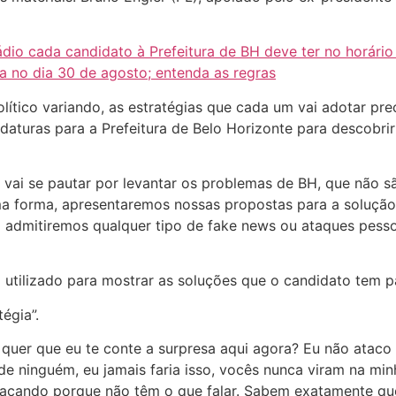
io cada candidato à Prefeitura de BH deve ter no horário 
a no dia 30 de agosto; entenda as regras
ítico variando, as estratégias que cada um vai adotar pre
idaturas para a Prefeitura de Belo Horizonte para descobr
vai se pautar por levantar os problemas de BH, que não s
a forma, apresentaremos nossas propostas para a solução
ão admitiremos qualquer tipo de fake news ou ataques pes
á utilizado para mostrar as soluções que o candidato tem pa
égia”.
quer que eu te conte a surpresa aqui agora? Eu não ataco 
 ninguém, eu jamais faria isso, vocês nunca viram na minh
cando porque não têm o que falar. Sabem exatamente que 