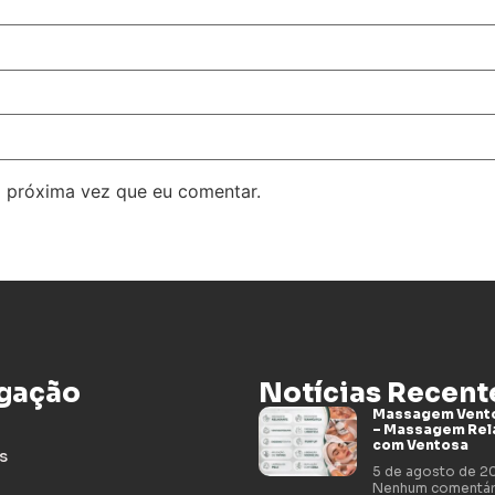
 próxima vez que eu comentar.
gação
Notícias Recent
Massagem Vento
– Massagem Rel
com Ventosa
s
5 de agosto de 
Nenhum comentár