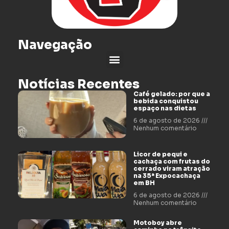
Navegação
Notícias Recentes
Café gelado: por que a
bebida conquistou
espaço nas dietas
6 de agosto de 2026
Nenhum comentário
Licor de pequi e
cachaça com frutas do
cerrado viram atração
na 35ª Expocachaça
em BH
6 de agosto de 2026
Nenhum comentário
Motoboy abre