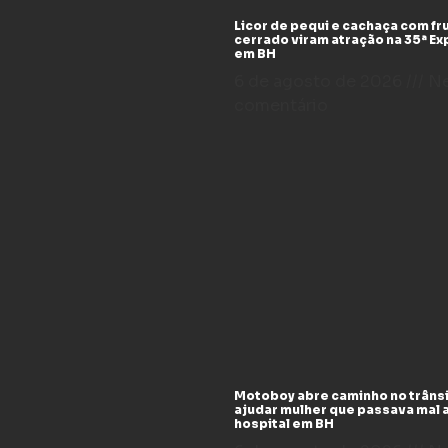
Licor de pequi e cachaça com fr
cerrado viram atração na 35ª E
em BH
6 de agosto de 2026
N
comentário
Motoboy abre caminho no trânsi
ajudar mulher que passava mal 
hospital em BH