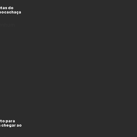
utas do
xpocachaça
enhum
to para
a chegar ao