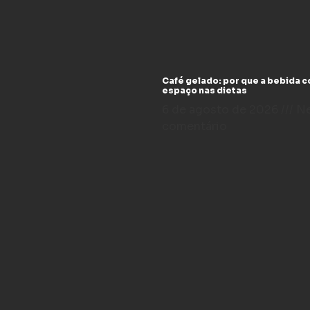
Café gelado: por que a bebida 
espaço nas dietas
6 de agosto de 2026
N
comentário