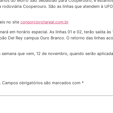
rários do Morro São Sebastião para Cooperouro, e estamo
a rodoviária Cooperouro. São as linhas que atendem à UFO
eis no site
consorciorotareal.com.br
nará em horário especial. As linhas 01 e 02, terão saída à
João Del Rey campus Ouro Branco. O retorno das linhas ac
 semana que vem, 12 de novembro, quando serão aplicadas
.
Campos obrigatórios são marcados com
*