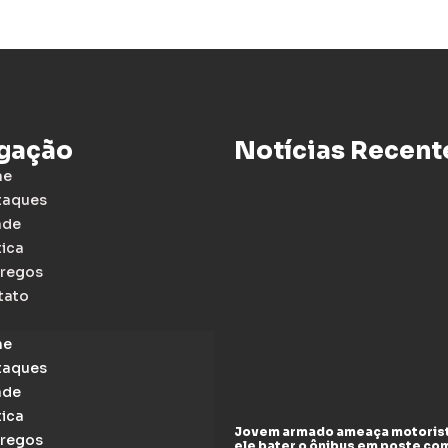
gação
Notícias Recent
me
taques
ade
tica
regos
tato
me
taques
ade
tica
Jovem armado ameaça motoris
regos
ele bater o ônibus em poste co