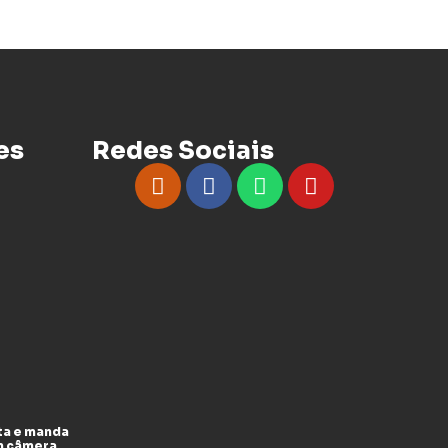
es
Redes Sociais
ta e manda
m câmera