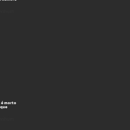
enhum
 é morto
 que
enhum