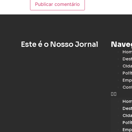
Este é o Nosso Jornal
Nave
Ho
Des
Cid
Polí
Emp
Con
Ho
Des
Cid
Polí
Emp