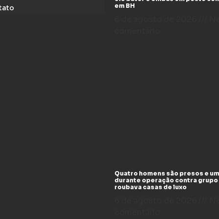
em BH
tato
6 de agosto de 2026
N
comentário
Quatro homens são presos e um
durante operação contra grupo
roubava casas de luxo
6 de agosto de 2026
N
comentário