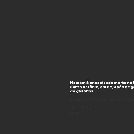
Homem é encontrado morto no 
Santo Antônio, em BH, após bri
de gasolina
6 de agosto de 2026
N
comentário