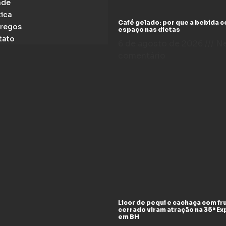
ade
tica
Café gelado: por que a bebida 
regos
espaço nas dietas
tato
6 de agosto de 2026
N
comentário
Licor de pequi e cachaça com fr
cerrado viram atração na 35ª E
em BH