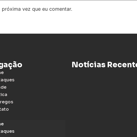
 próxima vez que eu comentar.
gação
Notícias Recent
me
taques
ade
tica
regos
tato
me
taques