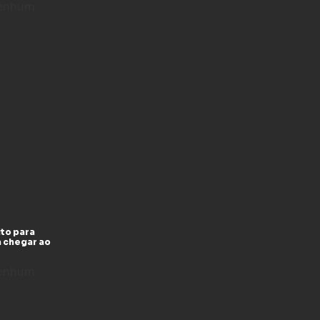
enhum
to para
a chegar ao
enhum