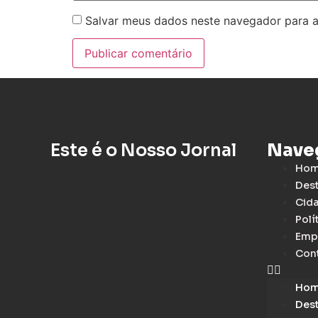
Salvar meus dados neste navegador para a
Este é o Nosso Jornal
Nave
Ho
Des
Cid
Polí
Emp
Con
Ho
Des