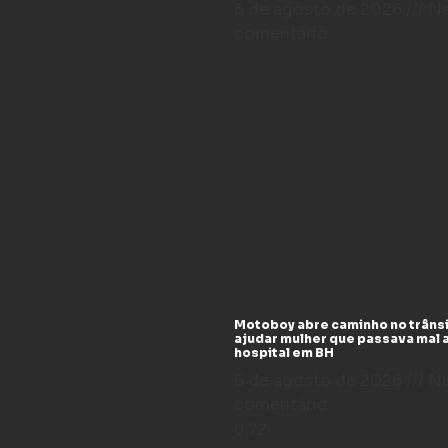
6 de agosto de 2026
N
comentário
Motoboy abre caminho no trânsi
ajudar mulher que passava mal 
hospital em BH
6 de agosto de 2026
N
comentário