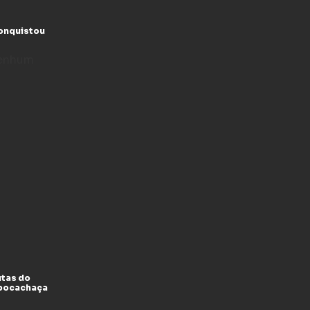
conquistou
enhum
utas do
xpocachaça