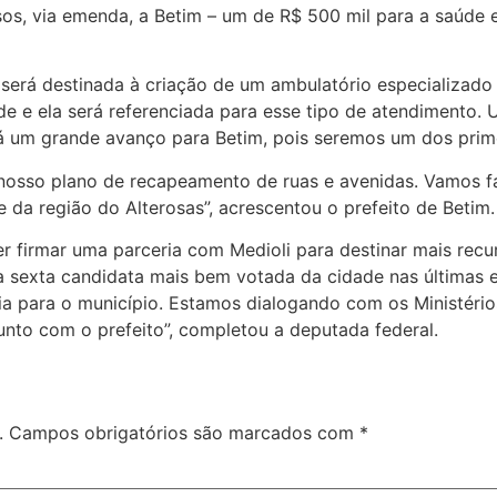
rsos, via emenda, a Betim – um de R$ 500 mil para a saúde
a será destinada à criação de um ambulatório especializa
 e ela será referenciada para esse tipo de atendimento. 
á um grande avanço para Betim, pois seremos um dos primei
 nosso plano de recapeamento de ruas e avenidas. Vamos f
e da região do Alterosas”, acrescentou o prefeito de Betim
r firmar uma parceria com Medioli para destinar mais recu
 a sexta candidata mais bem votada da cidade nas últimas 
ília para o município. Estamos dialogando com os Ministér
unto com o prefeito”, completou a deputada federal.
.
Campos obrigatórios são marcados com
*