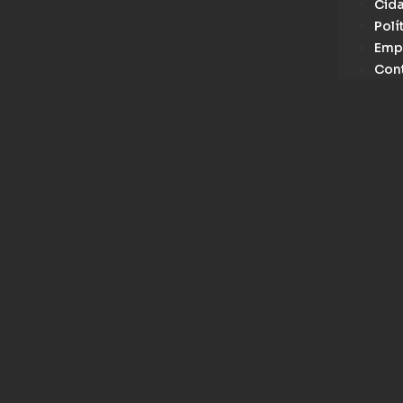
Cid
Polí
Emp
Con