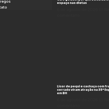
regos
espaço nas dietas
tato
6 de agosto de 2026
N
comentário
Licor de pequi e cachaça com fr
cerrado viram atração na 35ª E
em BH
6 de agosto de 2026
N
comentário