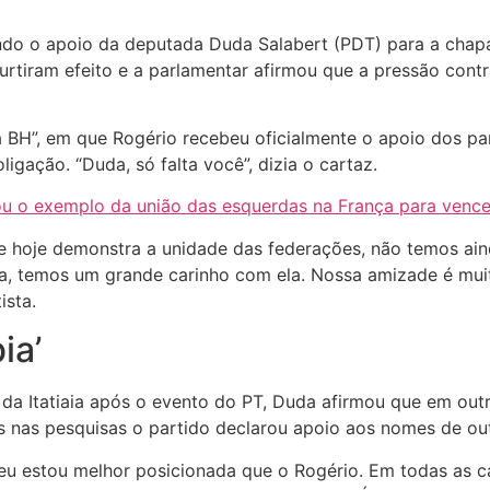
indo o apoio da deputada Duda Salabert (PDT) para a chap
 surtiram efeito e a parlamentar afirmou que a pressão cont
a BH”, em que Rogério recebeu oficialmente o apoio dos pa
gação. “Duda, só falta você”, dizia o cartaz.
ou o exemplo da união das esquerdas na França para vencer
e hoje demonstra a unidade das federações, não temos ai
da, temos um grande carinho com ela. Nossa amizade é mui
ista.
ia’
da Itatiaia após o evento do PT, Duda afirmou que em out
 nas pesquisas o partido declarou apoio aos nomes de outr
 eu estou melhor posicionada que o Rogério. Em todas as c