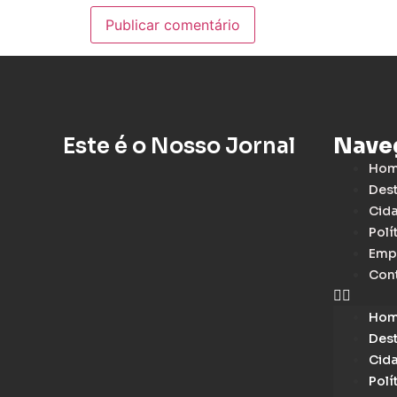
Este é o Nosso Jornal
Nave
Ho
Des
Cid
Polí
Emp
Con
Ho
Des
Cid
Polí