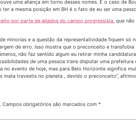
ouve uma aliança em torno desses nomes. É o caso de Bo
ão ter a mesma posição em BH é o fato de eu ser uma pesso
ceito por parte de aliados do campo progressista
, que não
e minorias e a questão da representatividade fiquem só n
rgem de erro. Isso mostra que o preconceito e transfobia 
meros, não faz sentido algum eu retirar minha candidatura, 
ossibilidades de uma pessoa trans disputar uma prefeitura 
xa no evento de hoje, mas para Belo Horizonte significa m
s mata travestis no planeta , devido o preconceito”, afirm
.
Campos obrigatórios são marcados com
*