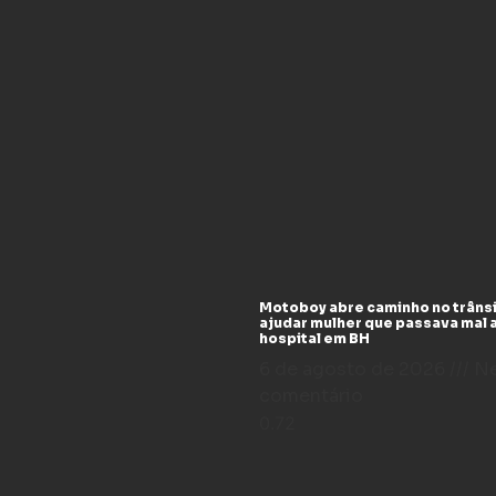
Motoboy abre caminho no trânsi
ajudar mulher que passava mal 
hospital em BH
6 de agosto de 2026
N
comentário