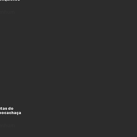
enhum
utas do
xpocachaça
enhum