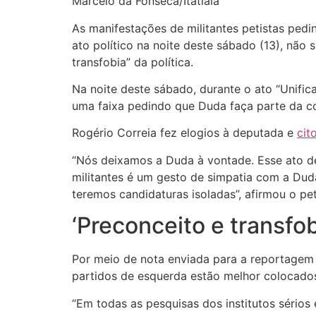
Marcelo da Fonseca/Itatiaia
As manifestações de militantes petistas ped
ato político na noite deste sábado (13), não
transfobia” da política.
Na noite deste sábado, durante o ato “Unific
uma faixa pedindo que Duda faça parte da coli
Rogério Correia fez elogios à deputada e
cit
“Nós deixamos a Duda à vontade. Esse ato d
militantes é um gesto de simpatia com a Du
teremos candidaturas isoladas”, afirmou o pet
‘Preconceito e transfob
Por meio de nota enviada para a reportagem 
partidos de esquerda estão melhor colocados
“Em todas as pesquisas dos institutos sérios