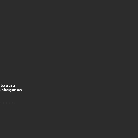
to para
a chegar ao
enhum