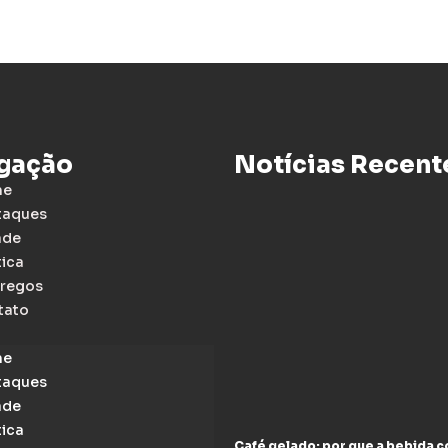
gação
Notícias Recent
me
taques
ade
tica
regos
tato
me
taques
ade
tica
Café gelado: por que a bebida 