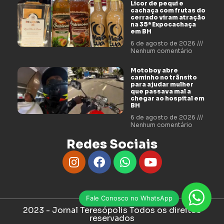
Licor de pequi e
cachaça com frutas do
cerrado viram atração
na 35ª Expocachaça
em BH
6 de agosto de 2026
Nenhum comentário
Motoboy abre
caminho no trânsito
para ajudar mulher
que passava mal a
chegar ao hospital em
BH
6 de agosto de 2026
Nenhum comentário
Redes Sociais
Fale Conosco no WhatsApp
2023 - Jornal Teresópolis Todos os direitos
reservados