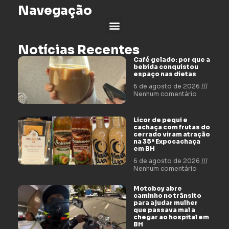
Navegação
Notícias Recentes
Café gelado: por que a
bebida conquistou
espaço nas dietas
6 de agosto de 2026
Nenhum comentário
Licor de pequi e
cachaça com frutas do
cerrado viram atração
na 35ª Expocachaça
em BH
6 de agosto de 2026
Nenhum comentário
Motoboy abre
caminho no trânsito
para ajudar mulher
que passava mal a
chegar ao hospital em
BH