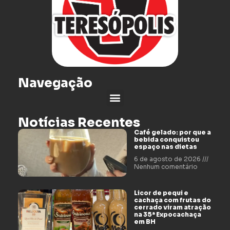
Navegação
Notícias Recentes
Café gelado: por que a
bebida conquistou
espaço nas dietas
6 de agosto de 2026
Nenhum comentário
Licor de pequi e
cachaça com frutas do
cerrado viram atração
na 35ª Expocachaça
em BH