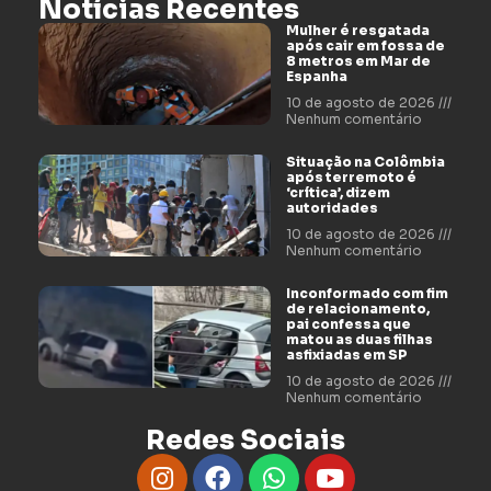
Notícias Recentes
Mulher é resgatada
após cair em fossa de
8 metros em Mar de
Espanha
10 de agosto de 2026
Nenhum comentário
Situação na Colômbia
após terremoto é
‘crítica’, dizem
autoridades
10 de agosto de 2026
Nenhum comentário
Inconformado com fim
de relacionamento,
pai confessa que
matou as duas filhas
asfixiadas em SP
10 de agosto de 2026
Nenhum comentário
Redes Sociais