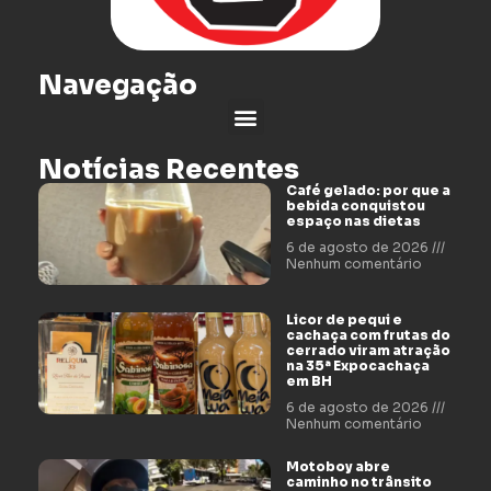
Navegação
Notícias Recentes
Café gelado: por que a
bebida conquistou
espaço nas dietas
6 de agosto de 2026
Nenhum comentário
Licor de pequi e
cachaça com frutas do
cerrado viram atração
na 35ª Expocachaça
em BH
6 de agosto de 2026
Nenhum comentário
Motoboy abre
caminho no trânsito