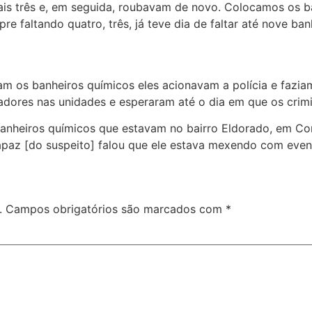
s três e, em seguida, roubavam de novo. Colocamos os ban
e faltando quatro, três, já teve dia de faltar até nove banh
m os banheiros químicos eles acionavam a polícia e fazia
treadores nas unidades e esperaram até o dia em que os cri
anheiros químicos que estavam no bairro Eldorado, em Con
apaz [do suspeito] falou que ele estava mexendo com event
.
Campos obrigatórios são marcados com
*