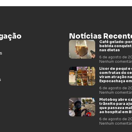
gação
Notícias Recent
Café gelado: por
bebida conquis
nas dietas
s
6 de agosto de 
Nenhum comentár
Licor de pequi e
com frutas do c
viram atração na
s
Expocachaça em
6 de agosto de 
Nenhum comentár
Motoboy abre c
trânsito para aj
que passava mal
ao hospital em 
6 de agosto de 
Nenhum comentár