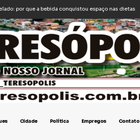
e p
y é agredido com socos e empurrões após estacionar
ues
Cidade
Política
Empregos
Contato