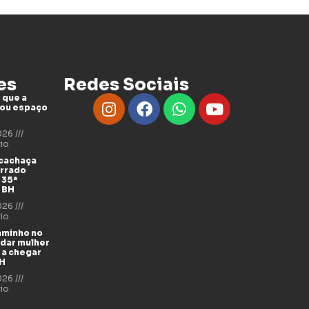
es
Redes Sociais
 que a
tou espaço
2026
io
 cachaça
errado
 35ª
 BH
2026
io
aminho no
udar mulher
 a chegar
BH
2026
io