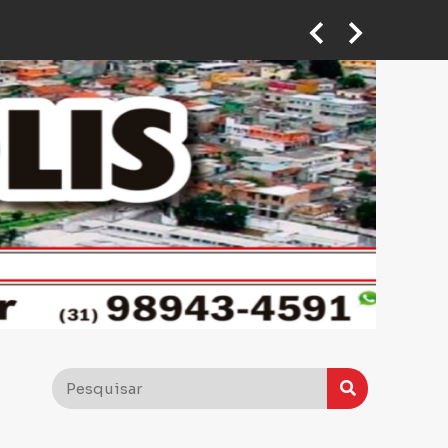
 em ponto de taxi em BH
Motoboy abre caminho no trânsito para ajudar mulher que passava mal a chegar ao hospital em BH