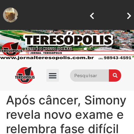
Licor de
motoboy é agredido com socos e empurrões após estacionar em ponto de taxi em BH
Motoboy abre caminho no trânsito para ajudar mulher que passava mal a chegar ao hospital em BH
Após câncer, Simony
revela novo exame e
relembra fase difícil