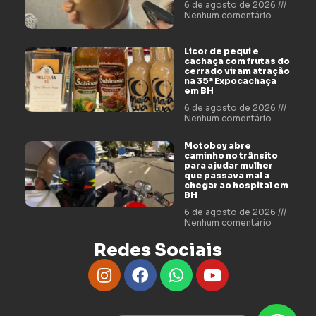
6 de agosto de 2026
Nenhum comentário
Licor de pequi e
cachaça com frutas do
cerrado viram atração
na 35ª Expocachaça
em BH
6 de agosto de 2026
Nenhum comentário
Motoboy abre
caminho no trânsito
para ajudar mulher
que passava mal a
chegar ao hospital em
BH
6 de agosto de 2026
Nenhum comentário
Redes Sociais