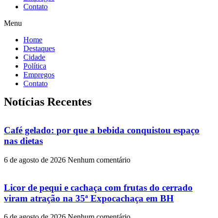
Contato
Menu
Home
Destaques
Cidade
Política
Empregos
Contato
Notícias Recentes
Café gelado: por que a bebida conquistou espaço
nas dietas
6 de agosto de 2026
Nenhum comentário
Licor de pequi e cachaça com frutas do cerrado
viram atração na 35ª Expocachaça em BH
6 de agosto de 2026
Nenhum comentário