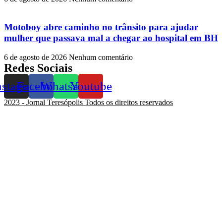
Motoboy abre caminho no trânsito para ajudar
mulher que passava mal a chegar ao hospital em BH
6 de agosto de 2026
Nenhum comentário
Redes Sociais
nstagram
Facebook
Whatsapp
Youtube
2023 - Jornal Teresópolis Todos os direitos reservados