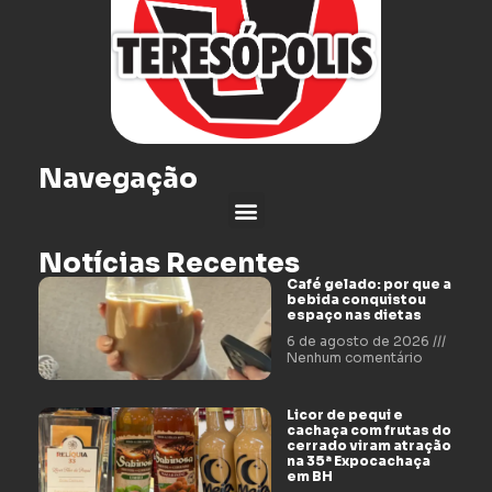
Navegação
Notícias Recentes
Café gelado: por que a
bebida conquistou
espaço nas dietas
6 de agosto de 2026
Nenhum comentário
Licor de pequi e
cachaça com frutas do
cerrado viram atração
na 35ª Expocachaça
em BH