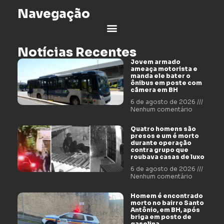
Navegação
Notícias Recentes
Jovem armado
ameaça motorista e
manda ele bater o
ônibus em poste com
câmera em BH
6 de agosto de 2026
Nenhum comentário
Quatro homens são
presos e um é morto
durante operação
contra grupo que
roubava casas de luxo
6 de agosto de 2026
Nenhum comentário
Homem é encontrado
morto no bairro Santo
Antônio, em BH, após
briga em posto de
gasolina