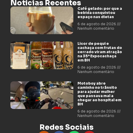
Notícias Recentes
Café gelado: por que a
bebida conquistou
espaço nas dietas
6 de agosto de 2026
Nenhum comentário
Licor de pequi e
cachaça com frutas do
cerrado viram atração
na 35ª Expocachaça
em BH
6 de agosto de 2026
Nenhum comentário
Motoboy abre
caminho no trânsito
para ajudar mulher
que passava mal a
chegar ao hospital em
BH
6 de agosto de 2026
Nenhum comentário
Redes Sociais