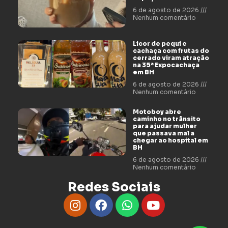
6 de agosto de 2026
Nenhum comentário
Licor de pequi e
cachaça com frutas do
cerrado viram atração
na 35ª Expocachaça
em BH
6 de agosto de 2026
Nenhum comentário
Motoboy abre
caminho no trânsito
para ajudar mulher
que passava mal a
chegar ao hospital em
BH
6 de agosto de 2026
Nenhum comentário
Redes Sociais