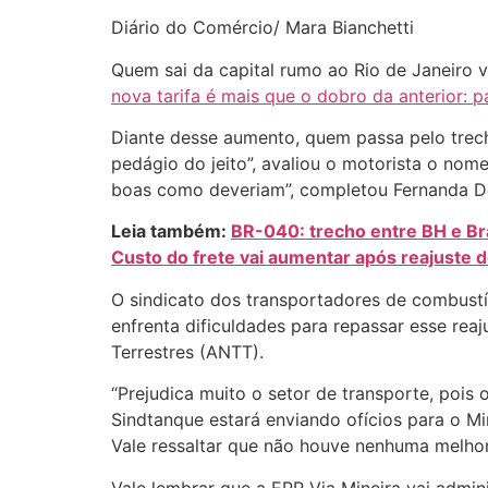
Diário do Comércio/ Mara Bianchetti
Quem sai da capital rumo ao Rio de Janeiro v
nova tarifa é mais que o dobro da anterior: 
Diante desse aumento, quem passa pelo trech
pedágio do jeito”, avaliou o motorista o no
boas como deveriam”, completou Fernanda Deg
Leia também:
BR-040: trecho entre BH e Bras
Custo do frete vai aumentar após reajuste
O sindicato dos transportadores de combustí
enfrenta dificuldades para repassar esse reaj
Terrestres (ANTT).
“Prejudica muito o setor de transporte, pois 
Sindtanque estará enviando ofícios para o Mi
Vale ressaltar que não houve nenhuma melhoria
Vale lembrar que a EPR Via Mineira vai admin