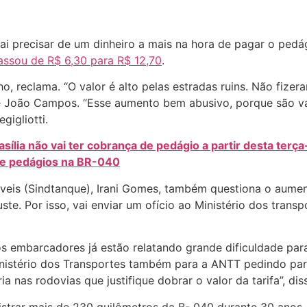
ai precisar de um dinheiro a mais na hora de pagar o pedág
passou de R$ 6,30 para R$ 12,70
.
o, reclama. “O valor é alto pelas estradas ruins. Não fiz
me João Campos. “Esse aumento bem abusivo, porque são vá
igliotti.
ília não vai ter cobrança de pedágio a partir desta terça-
 de pedágios na BR-040
veis (Sindtanque), Irani Gomes, também questiona o aumen
uste. Por isso, vai enviar um ofício ao Ministério dos tran
os embarcadores já estão relatando grande dificuldade para
nistério dos Transportes também para a ANTT pedindo para 
 nas rodovias que justifique dobrar o valor da tarifa”, dis
istrar mais de 230 quilômetros da B- 040 durante 30 anos.