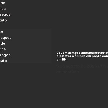
ade
tica
regos
tato
me
taques
ade
tica
Jovem armado ameaça motoris
regos
ele bater o ônibus em poste co
em BH
tato
6 de agosto de 2026
N
comentário