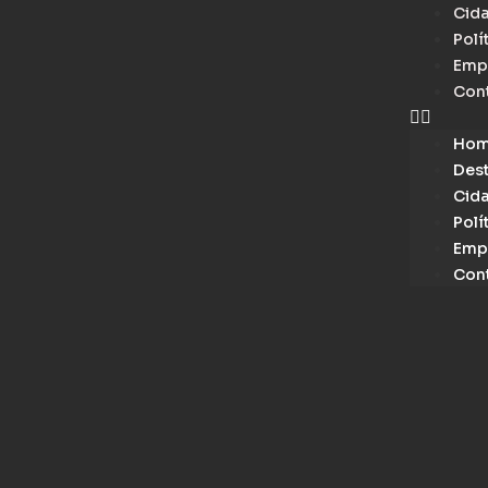
Cid
Polí
Emp
Con
Ho
Des
Cid
Polí
Emp
Con