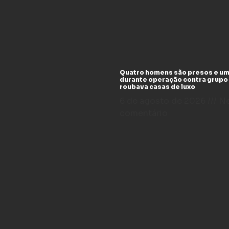
Quatro homens são presos e um
durante operação contra grupo
roubava casas de luxo
6 de agosto de 2026
N
comentário