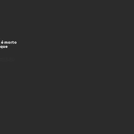
 é morto
 que
enhum