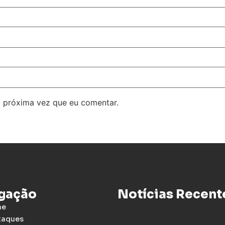
 próxima vez que eu comentar.
gação
Notícias Recent
me
taques