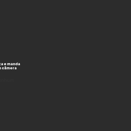
ta e manda
m câmera
enhum