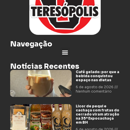
Navegação
Notícias Recentes
Café gelado: por que a
bebida conquistou
espaço nas dietas
6 de agosto de 2026
Nenhum comentário
Licor de pequi e
cachaça com frutas do
cerrado viram atração
na 35ª Expocachaça
em BH
6 de agosto de 2026