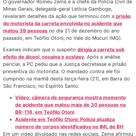
O governador Romeu Zema e a chefe da Polícia Civil de
Minas Gerais, delegada-geral Letícia Gamboge,
revelaram detalhes da ação que terminou com a
prisão
do motorista da carreta envolvida no acidente que
matou 39 pessoas
no dia 21 de dezembro do ano
passado, em Teófilo Otoni, no Vale do Mucuri (MG).
Exames indicam que o suspeito
dirigia a carreta sob
efeito de álcool, cocaína e ecstasy
. Após a análise
pericial, a PC pediu que a Justiça decretasse a prisão
preventiva do motorista. O mandado contra ele foi
cumprido na manhã desta terça-feira (21), em Barra do
São Francisco, no Espírito Santo.
Vídeo: câmera de segurança mostra momento
de acidente que matou mais de 30 pessoas na
BR-116, em Teófilo Otoni
Acidente em Teófilo Otoni: Polícia atualiza
número de corpos identificados no IML de BH
Em um vídeo divulgado nas redes sociais, Zema afirmou