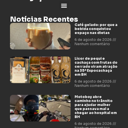
Notícias Recentes
Café gelado: por que a
bebida conquistou
espaço nas dietas
6 de agosto de 2026
Nenhum comentário
Licor de pequi e
cachaça com frutas do
cerrado viram atração
na 35ª Expocachaça
em BH
6 de agosto de 2026
Nenhum comentário
Motoboy abre
caminho no trânsito
para ajudar mulher
que passava mal a
chegar ao hospital em
BH
6 de agosto de 2026
Nenhum comentário