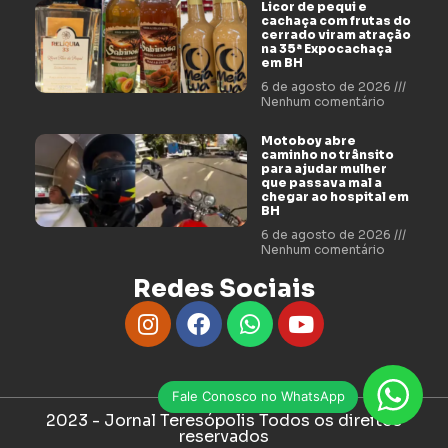
Licor de pequi e
cachaça com frutas do
cerrado viram atração
na 35ª Expocachaça
em BH
6 de agosto de 2026
Nenhum comentário
Motoboy abre
caminho no trânsito
para ajudar mulher
que passava mal a
chegar ao hospital em
BH
6 de agosto de 2026
Nenhum comentário
Redes Sociais
Fale Conosco no WhatsApp
2023 - Jornal Teresópolis Todos os direitos
reservados