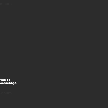
enhum
utas do
xpocachaça
enhum