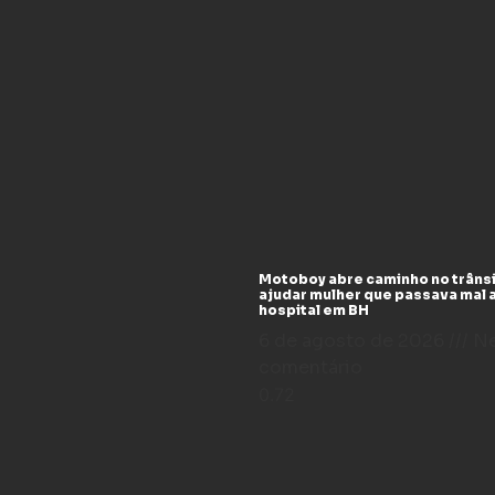
Motoboy abre caminho no trânsi
ajudar mulher que passava mal 
hospital em BH
6 de agosto de 2026
N
comentário