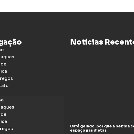
gação
Notícias Recent
me
taques
ade
tica
regos
tato
me
taques
ade
tica
Café gelado: por que a bebida 
regos
espaço nas dietas