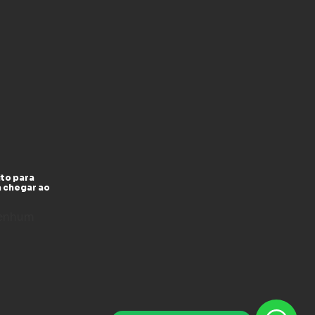
to para
a chegar ao
enhum