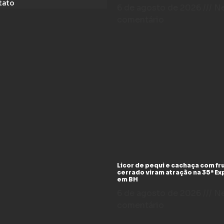
tato
6 de agosto de 2026
N
comentário
Licor de pequi e cachaça com fr
cerrado viram atração na 35ª E
em BH
6 de agosto de 2026
N
comentário