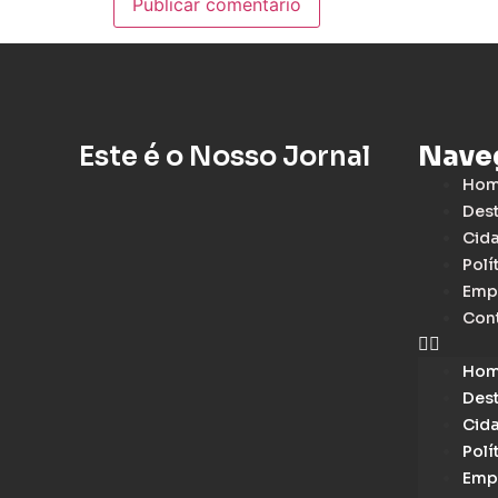
Este é o Nosso Jornal
Nave
Ho
Des
Cid
Polí
Emp
Con
Ho
Des
Cid
Polí
Emp