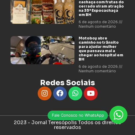
cachaça com frutas do
cerrado viram atração
na 35ª Expocachaça
em BH
6 de agosto de 2026
Nenhum comentário
Motoboy abre
caminho no trânsito
para ajudar mulher
que passava mal a
chegar ao hospital em
BH
6 de agosto de 2026
Nenhum comentário
Redes Sociais
Fale Conosco no WhatsApp
2023 - Jornal Teresópolis Todos os direitos
reservados