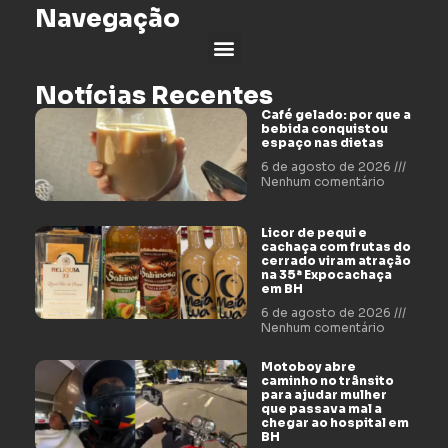
Navegação
Notícias Recentes
Café gelado: por que a
bebida conquistou
espaço nas dietas
6 de agosto de 2026
Nenhum comentário
Licor de pequi e
cachaça com frutas do
cerrado viram atração
na 35ª Expocachaça
em BH
6 de agosto de 2026
Nenhum comentário
Motoboy abre
caminho no trânsito
para ajudar mulher
que passava mal a
chegar ao hospital em
BH