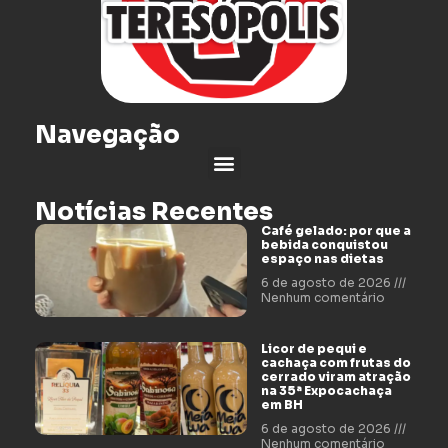
Navegação
Notícias Recentes
Café gelado: por que a
bebida conquistou
espaço nas dietas
6 de agosto de 2026
Nenhum comentário
Licor de pequi e
cachaça com frutas do
cerrado viram atração
na 35ª Expocachaça
em BH
6 de agosto de 2026
Nenhum comentário