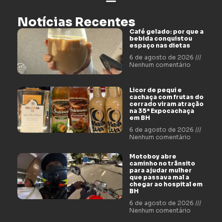
Notícias Recentes
Café gelado: por que a
bebida conquistou
espaço nas dietas
6 de agosto de 2026
Nenhum comentário
Licor de pequi e
cachaça com frutas do
cerrado viram atração
na 35ª Expocachaça
em BH
6 de agosto de 2026
Nenhum comentário
Motoboy abre
caminho no trânsito
para ajudar mulher
que passava mal a
chegar ao hospital em
BH
6 de agosto de 2026
Nenhum comentário