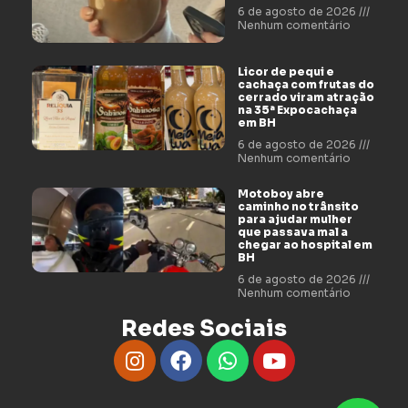
6 de agosto de 2026
Nenhum comentário
Licor de pequi e
cachaça com frutas do
cerrado viram atração
na 35ª Expocachaça
em BH
6 de agosto de 2026
Nenhum comentário
Motoboy abre
caminho no trânsito
para ajudar mulher
que passava mal a
chegar ao hospital em
BH
6 de agosto de 2026
Nenhum comentário
Redes Sociais