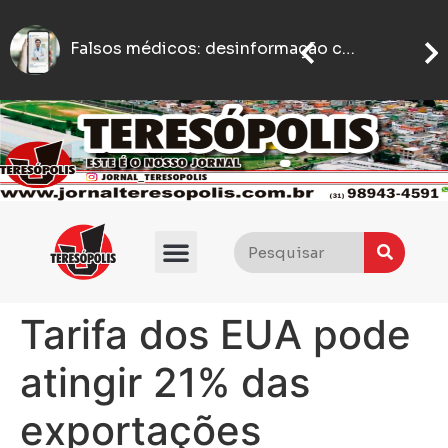
Uso exce
PM encontra armas, drogas e duas pessoas são detidas em churrasco da Galoucura
Oferta restrita mantém preços da lima ácida tahiti em alta
Tarifa dos EUA pode
atingir 21% das
exportações