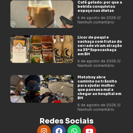
Café gelado: por que a
bebida conquistou
espaço nas dietas
6 de agosto de 2026
Nenhum comentário
Licor de pequi e
cachaça com frutas do
cerrado viram atração
na 35ª Expocachaça
em BH
6 de agosto de 2026
Nenhum comentário
Motoboy abre
caminho no trânsito
para ajudar mulher
que passava mal a
chegar ao hospital em
BH
6 de agosto de 2026
Nenhum comentário
Redes Sociais