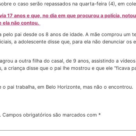
sobre o caso serão repassados na quarta-feira (4), em col
 17 anos e que, no dia em que procurou a polícia, notou q
e ela não contou.
da pelo pai desde os 8 anos de idade. A mãe comprou um te
iciais, a adolescente disse que, para ela não denunciar os
rou a outra filha do casal, de 9 anos, assistindo a vídeos 
, a criança disse que o pai lhe mostrou e que ele “ficava 
nde o pai trabalha, em Belo Horizonte, mas não o encontrou.
.
Campos obrigatórios são marcados com
*