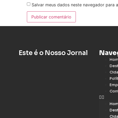
Salvar meus dados neste navegador para a
Este é o Nosso Jornal
Nave
Ho
Des
Cid
Polí
Emp
Con
Ho
Des
Cid