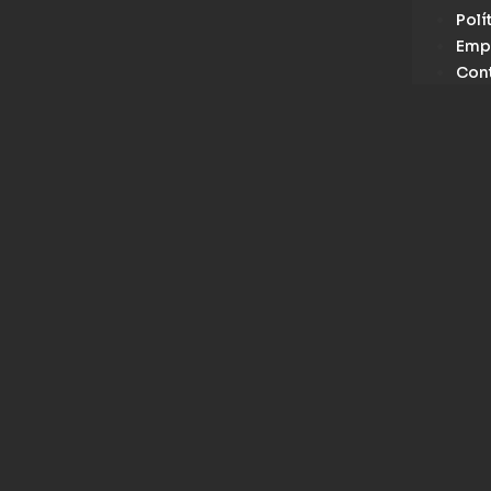
Polí
Emp
Con