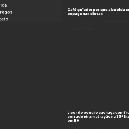
tica
Café gelado: por que a bebida 
regos
espaço nas dietas
tato
6 de agosto de 2026
N
comentário
Licor de pequi e cachaça com fr
cerrado viram atração na 35ª E
em BH
6 de agosto de 2026
N