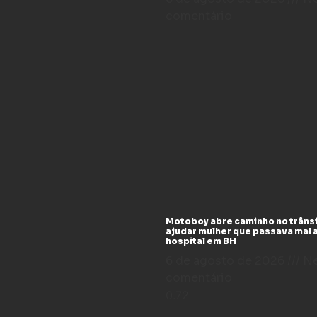
comentário
Motoboy abre caminho no trânsi
ajudar mulher que passava mal 
hospital em BH
6 de agosto de 2026
N
comentário