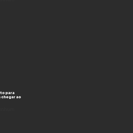
to para
a chegar ao
enhum