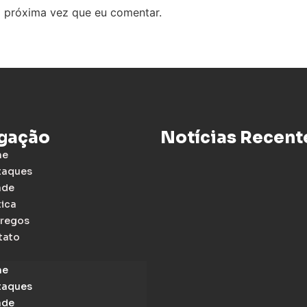
 próxima vez que eu comentar.
gação
Notícias Recent
me
taques
ade
tica
regos
tato
me
taques
ade