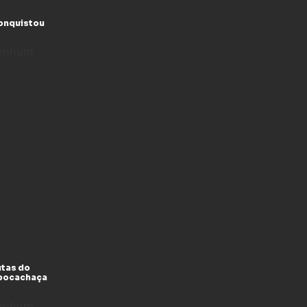
conquistou
enhum
utas do
xpocachaça
enhum